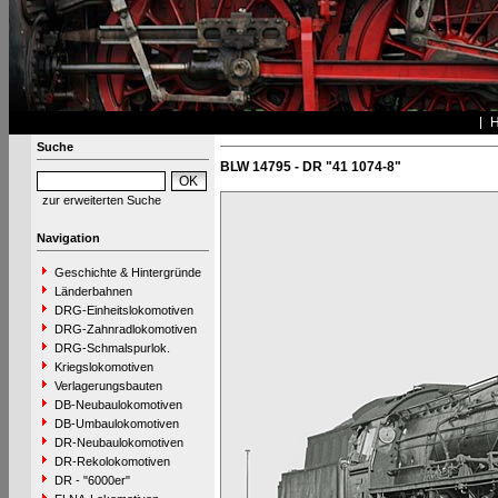
Suche
BLW 14795 - DR "41 1074-8"
zur erweiterten Suche
Navigation
Geschichte & Hintergründe
Länderbahnen
DRG-Einheitslokomotiven
DRG-Zahnradlokomotiven
DRG-Schmalspurlok.
Kriegslokomotiven
Verlagerungsbauten
DB-Neubaulokomotiven
DB-Umbaulokomotiven
DR-Neubaulokomotiven
DR-Rekolokomotiven
DR - "6000er"