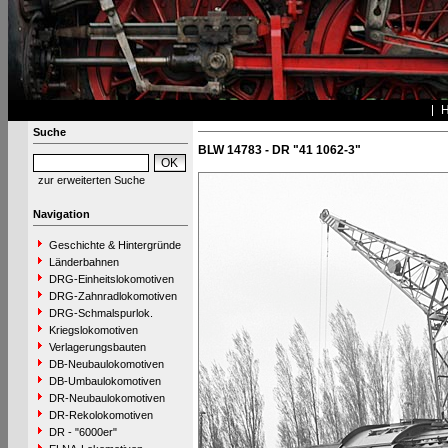
Suche
BLW 14783 - DR "41 1062-3"
zur erweiterten Suche
Navigation
Geschichte & Hintergründe
Länderbahnen
DRG-Einheitslokomotiven
DRG-Zahnradlokomotiven
DRG-Schmalspurlok.
Kriegslokomotiven
Verlagerungsbauten
DB-Neubaulokomotiven
DB-Umbaulokomotiven
DR-Neubaulokomotiven
DR-Rekolokomotiven
DR - "6000er"