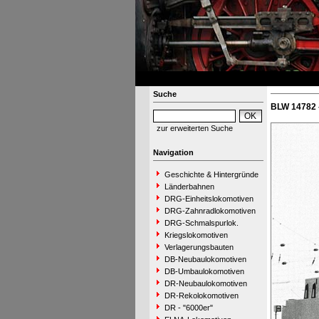
Suche
BLW 14782 
zur erweiterten Suche
Navigation
Geschichte & Hintergründe
Länderbahnen
DRG-Einheitslokomotiven
DRG-Zahnradlokomotiven
DRG-Schmalspurlok.
Kriegslokomotiven
Verlagerungsbauten
DB-Neubaulokomotiven
DB-Umbaulokomotiven
DR-Neubaulokomotiven
DR-Rekolokomotiven
DR - "6000er"