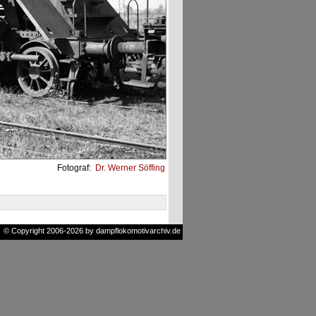
Fotograf:
Dr. Werner Söffing
© Copyright 2006-2026 by dampflokomotivarchiv.de