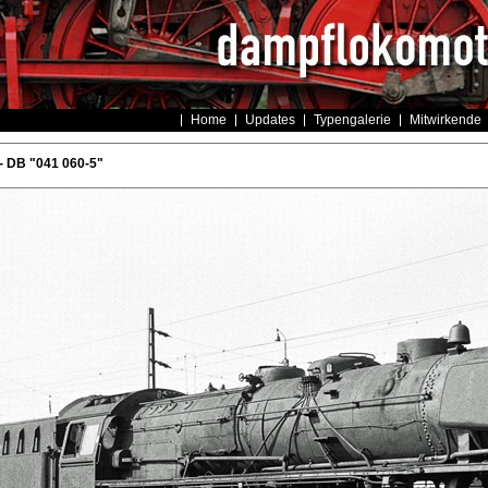
Home
Updates
Typengalerie
Mitwirkende
- DB "041 060-5"