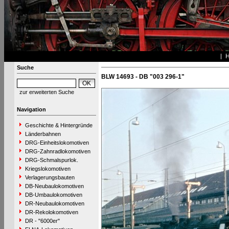
Suche
BLW 14693 - DB "003 296-1"
zur erweiterten Suche
Navigation
Geschichte & Hintergründe
Länderbahnen
DRG-Einheitslokomotiven
DRG-Zahnradlokomotiven
DRG-Schmalspurlok.
Kriegslokomotiven
Verlagerungsbauten
DB-Neubaulokomotiven
DB-Umbaulokomotiven
DR-Neubaulokomotiven
DR-Rekolokomotiven
DR - "6000er"