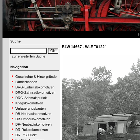
Suche
BLW 14667 - WLE "0122"
zur erweiterten Suche
Navigation
Geschichte & Hintergründe
Länderbahnen
DRG-Einheitslokomotiven
DRG-Zahnradlokomotiven
DRG-Schmalspurlok.
Kriegslokomotiven
Verlagerungsbauten
DB-Neubaulokomotiven
DB-Umbaulokomotiven
DR-Neubaulokomotiven
DR-Rekolokomotiven
DR - "6000er"