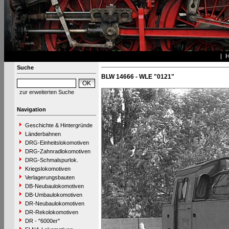
Suche
BLW 14666 - WLE "0121"
zur erweiterten Suche
Navigation
Geschichte & Hintergründe
Länderbahnen
DRG-Einheitslokomotiven
DRG-Zahnradlokomotiven
DRG-Schmalspurlok.
Kriegslokomotiven
Verlagerungsbauten
DB-Neubaulokomotiven
DB-Umbaulokomotiven
DR-Neubaulokomotiven
DR-Rekolokomotiven
DR - "6000er"