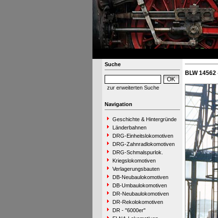
Suche
BLW 14562 
zur erweiterten Suche
Navigation
Geschichte & Hintergründe
Länderbahnen
DRG-Einheitslokomotiven
DRG-Zahnradlokomotiven
DRG-Schmalspurlok.
Kriegslokomotiven
Verlagerungsbauten
DB-Neubaulokomotiven
DB-Umbaulokomotiven
DR-Neubaulokomotiven
DR-Rekolokomotiven
DR - "6000er"