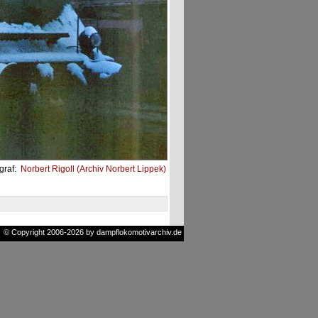
graf:
Norbert Rigoll (Archiv Norbert Lippek)
© Copyright 2006-2026 by dampflokomotivarchiv.de