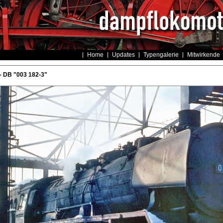
Home
Updates
Typengalerie
Mitwirkende
- DB "003 182-3"