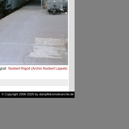
graf:
Norbert Rigoll (Archiv Norbert Lippek)
© Copyright 2006-2026 by dampflokomotivarchiv.de