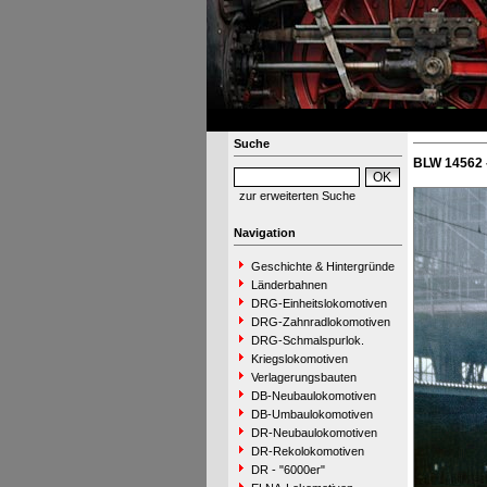
Suche
BLW 14562 
zur erweiterten Suche
Navigation
Geschichte & Hintergründe
Länderbahnen
DRG-Einheitslokomotiven
DRG-Zahnradlokomotiven
DRG-Schmalspurlok.
Kriegslokomotiven
Verlagerungsbauten
DB-Neubaulokomotiven
DB-Umbaulokomotiven
DR-Neubaulokomotiven
DR-Rekolokomotiven
DR - "6000er"