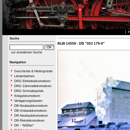
Suche
BLW 14559 - DB "003 179-9"
zur erweiterten Suche
Navigation
Geschichte & Hintergründe
Länderbahnen
DRG-Einheitslokomotiven
DRG-Zahnradlokomotiven
DRG-Schmalspurlok.
Kriegslokomotiven
Verlagerungsbauten
DB-Neubaulokomotiven
DB-Umbaulokomotiven
DR-Neubaulokomotiven
DR-Rekolokomotiven
DR - "6000er"