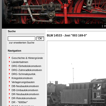
Suche
BLW 14533 - Jost "003 169-0"
zur erweiterten Suche
Navigation
Geschichte & Hintergründe
Länderbahnen
DRG-Einheitslokomotiven
DRG-Zahnradlokomotiven
DRG-Schmalspurlok.
Kriegslokomotiven
Verlagerungsbauten
DB-Neubaulokomotiven
DB-Umbaulokomotiven
DR-Neubaulokomotiven
DR-Rekolokomotiven
DR - "6000er"