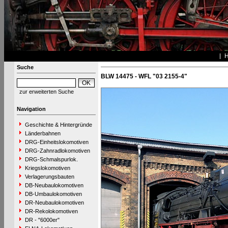
Suche
BLW 14475 - WFL "03 2155-4"
zur erweiterten Suche
Navigation
Geschichte & Hintergründe
Länderbahnen
DRG-Einheitslokomotiven
DRG-Zahnradlokomotiven
DRG-Schmalspurlok.
Kriegslokomotiven
Verlagerungsbauten
DB-Neubaulokomotiven
DB-Umbaulokomotiven
DR-Neubaulokomotiven
DR-Rekolokomotiven
DR - "6000er"