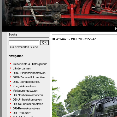
Suche
BLW 14475 - WFL "03 2155-4"
zur erweiterten Suche
Navigation
Geschichte & Hintergründe
Länderbahnen
DRG-Einheitslokomotiven
DRG-Zahnradlokomotiven
DRG-Schmalspurlok.
Kriegslokomotiven
Verlagerungsbauten
DB-Neubaulokomotiven
DB-Umbaulokomotiven
DR-Neubaulokomotiven
DR-Rekolokomotiven
DR - "6000er"