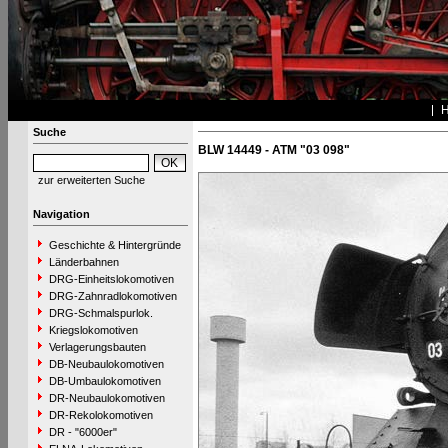
Suche
BLW 14449 - ATM "03 098"
zur erweiterten Suche
Navigation
Geschichte & Hintergründe
Länderbahnen
DRG-Einheitslokomotiven
DRG-Zahnradlokomotiven
DRG-Schmalspurlok.
Kriegslokomotiven
Verlagerungsbauten
DB-Neubaulokomotiven
DB-Umbaulokomotiven
DR-Neubaulokomotiven
DR-Rekolokomotiven
DR - "6000er"