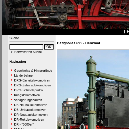
Suche
Batignolles 695 - Denkmal
zur erweiterten Suche
Navigation
Geschichte & Hintergründe
Länderbahnen
DRG-Einheitslokomotiven
DRG-Zahnradlokomotiven
DRG-Schmalspurlok.
Kriegslokomotiven
Verlagerungsbauten
DB-Neubaulokomotiven
DB-Umbaulokomotiven
DR-Neubaulokomotiven
DR-Rekolokomotiven
DR - "6000er"