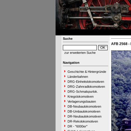
Suche
AFB 2568 - 
zur erweiterten Suche
Navigation
Geschichte & Hintergründe
Länderbahnen
DRG-Einheitslokomotiven
DRG-Zahnradlokomotiven
DRG-Schmalspurlok.
Kriegslokomotiven
Verlagerungsbauten
DB-Neubaulokomotiven
DB-Umbaulokomotiven
DR-Neubaulokomotiven
DR-Rekolokomotiven
DR - "6000er"