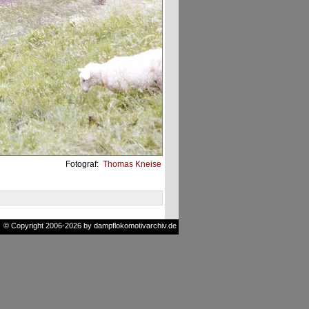
Fotograf:
Thomas Kneise
© Copyright 2006-2026 by dampflokomotivarchiv.de