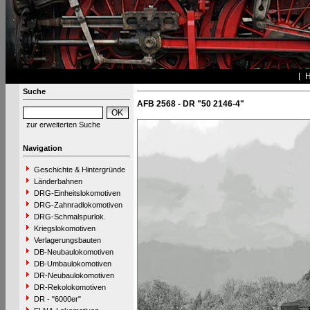
Suche
AFB 2568 - DR "50 2146-4"
zur erweiterten Suche
Navigation
Geschichte & Hintergründe
Länderbahnen
DRG-Einheitslokomotiven
DRG-Zahnradlokomotiven
DRG-Schmalspurlok.
Kriegslokomotiven
Verlagerungsbauten
DB-Neubaulokomotiven
DB-Umbaulokomotiven
DR-Neubaulokomotiven
DR-Rekolokomotiven
DR - "6000er"