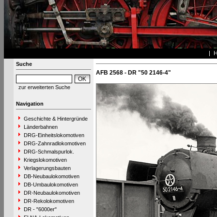
Suche
AFB 2568 - DR "50 2146-4"
zur erweiterten Suche
Navigation
Geschichte & Hintergründe
Länderbahnen
DRG-Einheitslokomotiven
DRG-Zahnradlokomotiven
DRG-Schmalspurlok.
Kriegslokomotiven
Verlagerungsbauten
DB-Neubaulokomotiven
DB-Umbaulokomotiven
DR-Neubaulokomotiven
DR-Rekolokomotiven
DR - "6000er"