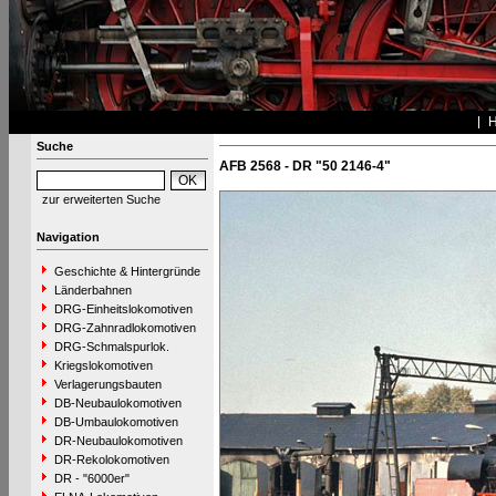
Suche
AFB 2568 - DR "50 2146-4"
zur erweiterten Suche
Navigation
Geschichte & Hintergründe
Länderbahnen
DRG-Einheitslokomotiven
DRG-Zahnradlokomotiven
DRG-Schmalspurlok.
Kriegslokomotiven
Verlagerungsbauten
DB-Neubaulokomotiven
DB-Umbaulokomotiven
DR-Neubaulokomotiven
DR-Rekolokomotiven
DR - "6000er"