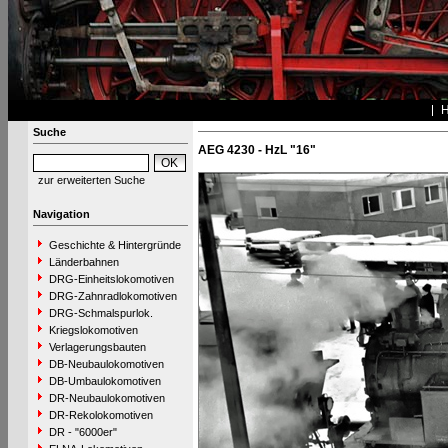
Suche
AEG 4230 - HzL "16"
zur erweiterten Suche
Navigation
Geschichte & Hintergründe
Länderbahnen
DRG-Einheitslokomotiven
DRG-Zahnradlokomotiven
DRG-Schmalspurlok.
Kriegslokomotiven
Verlagerungsbauten
DB-Neubaulokomotiven
DB-Umbaulokomotiven
DR-Neubaulokomotiven
DR-Rekolokomotiven
DR - "6000er"