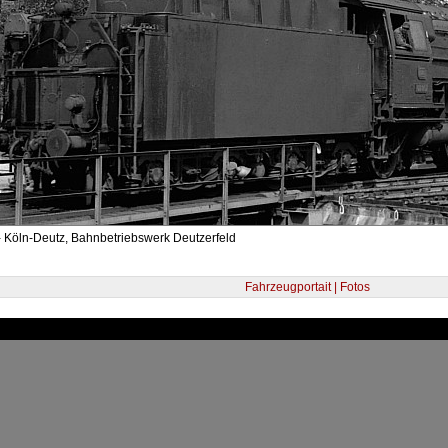
- Köln-Deutz, Bahnbetriebswerk Deutzerfeld
Fahrzeugportait | Fotos