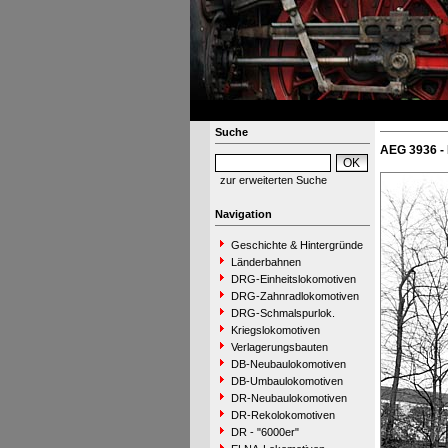
Suche
AEG 3936 -
zur erweiterten Suche
Navigation
Geschichte & Hintergründe
Länderbahnen
DRG-Einheitslokomotiven
DRG-Zahnradlokomotiven
DRG-Schmalspurlok.
Kriegslokomotiven
Verlagerungsbauten
DB-Neubaulokomotiven
DB-Umbaulokomotiven
DR-Neubaulokomotiven
DR-Rekolokomotiven
DR - "6000er"