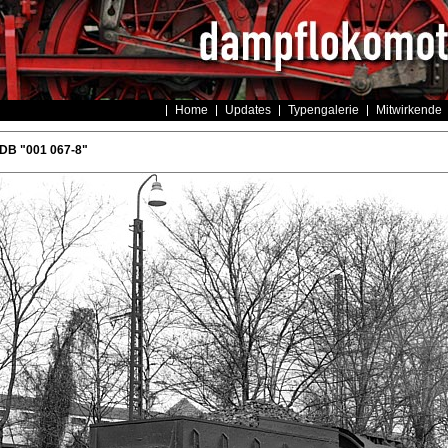
Home
Updates
Typengalerie
Mitwirkende
 DB "001 067-8"