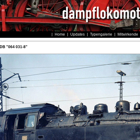
Home
Updates
Typengalerie
Mitwirkende
 DB "064 031-8"