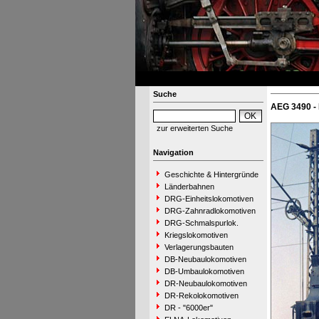
Suche
AEG 3490 -
zur erweiterten Suche
Navigation
Geschichte & Hintergründe
Länderbahnen
DRG-Einheitslokomotiven
DRG-Zahnradlokomotiven
DRG-Schmalspurlok.
Kriegslokomotiven
Verlagerungsbauten
DB-Neubaulokomotiven
DB-Umbaulokomotiven
DR-Neubaulokomotiven
DR-Rekolokomotiven
DR - "6000er"