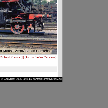
Richard Krauss [†] (Archiv Stefan Carstens)
© Copyright 2006-2026 by dampflokomotivarchiv.de