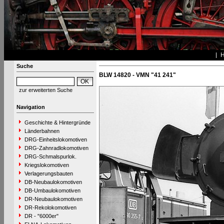
Suche
BLW 14820 - VMN "41 241"
zur erweiterten Suche
Navigation
Geschichte & Hintergründe
Länderbahnen
DRG-Einheitslokomotiven
DRG-Zahnradlokomotiven
DRG-Schmalspurlok.
Kriegslokomotiven
Verlagerungsbauten
DB-Neubaulokomotiven
DB-Umbaulokomotiven
DR-Neubaulokomotiven
DR-Rekolokomotiven
DR - "6000er"