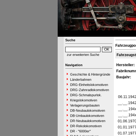
Suche
Fahrzeugpo
zur erweiterten Suche
Fahrzeugs
Hersteller:
Navigation
Fabriknum
Geschichte & Hintergründe
Baujahr:
Länderbahnen
DRG-Einheitslokomotiven
DRG-Zahnradlokomotiven
DRG-Schmalspurlok.
06.11.194
Kriegslokomotiven
__.__.194
Verlagerungsbauten
__.__.194
DB-Neubaulokomotiven
__.__.194
DB-Umbaulokomotiven
DR-Neubaulokomotiven
01.06.197
DR-Rekolokomotiven
01.01.197
DR - "6000er"
01.07.197