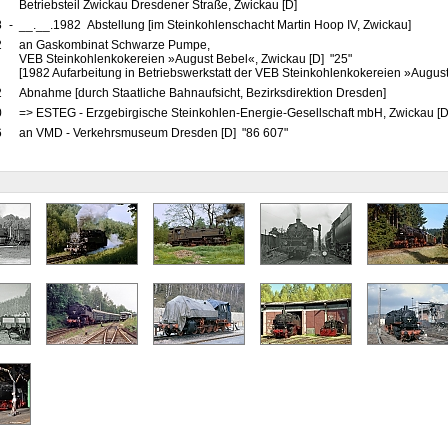
Betriebsteil Zwickau Dresdener Straße, Zwickau [D]
8
-
__.__.1982 Abstellung [im Steinkohlenschacht Martin Hoop IV, Zwickau]
2
an Gaskombinat Schwarze Pumpe,
VEB Steinkohlenkokereien »August Bebel«, Zwickau [D] "25"
[1982 Aufarbeitung in Betriebswerkstatt der VEB Steinkohlenkokereien »Augus
2
Abnahme [durch Staatliche Bahnaufsicht, Bezirksdirektion Dresden]
0
=> ESTEG - Erzgebirgische Steinkohlen-Energie-Gesellschaft mbH, Zwickau [D
6
an VMD - Verkehrsmuseum Dresden [D] "86 607"