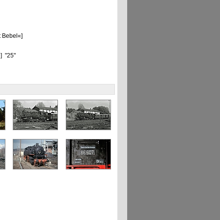
t Bebel«]
] "25"