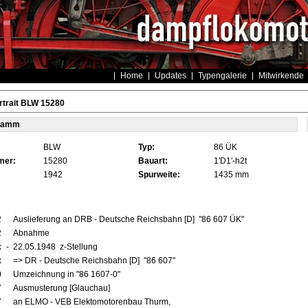
Home
Updates
Typengalerie
Mitwirkende
rtrait BLW 15280
tamm
BLW
Typ:
86 ÜK
mer:
15280
Bauart:
1'D1'-h2t
1942
Spurweite:
1435 mm
2
Auslieferung an DRB - Deutsche Reichsbahn [D] "86 607 ÜK"
2
Abnahme
x
-
22.05.1948 z-Stellung
x
=> DR - Deutsche Reichsbahn [D] "86 607"
0
Umzeichnung in "86 1607-0"
7
Ausmusterung [Glauchau]
7
an ELMO - VEB Elektomotorenbau Thurm,