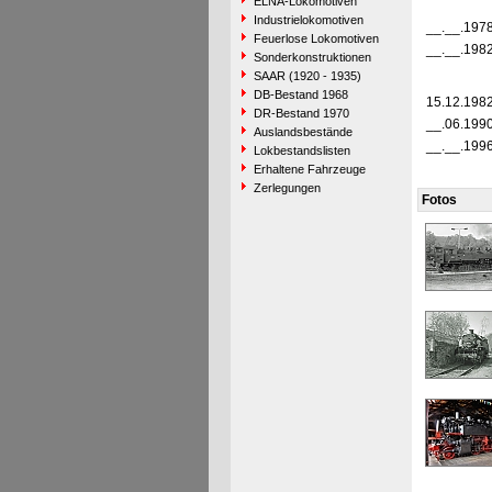
ELNA-Lokomotiven
Industrielokomotiven
__.__.197
Feuerlose Lokomotiven
__.__.198
Sonderkonstruktionen
SAAR (1920 - 1935)
DB-Bestand 1968
15.12.198
DR-Bestand 1970
__.06.199
Auslandsbestände
__.__.199
Lokbestandslisten
Erhaltene Fahrzeuge
Zerlegungen
Fotos