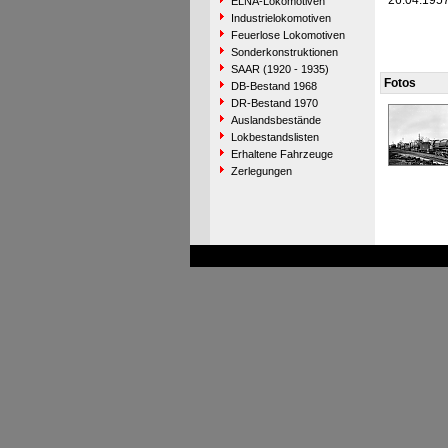
26.04.195
ELNA-Lokomotiven
Industrielokomotiven
Feuerlose Lokomotiven
Sonderkonstruktionen
SAAR (1920 - 1935)
Fotos
DB-Bestand 1968
DR-Bestand 1970
Auslandsbestände
Lokbestandslisten
Erhaltene Fahrzeuge
Zerlegungen