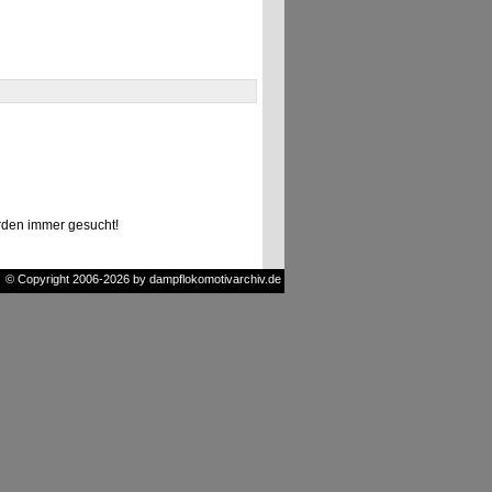
den immer gesucht!
© Copyright 2006-2026 by dampflokomotivarchiv.de