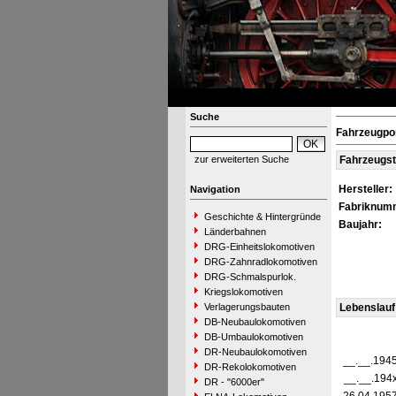
Suche
Fahrzeugpor
zur erweiterten Suche
Fahrzeugs
Hersteller:
Navigation
Fabriknum
Geschichte & Hintergründe
Baujahr:
Länderbahnen
DRG-Einheitslokomotiven
DRG-Zahnradlokomotiven
DRG-Schmalspurlok.
Kriegslokomotiven
Verlagerungsbauten
Lebenslauf
DB-Neubaulokomotiven
DB-Umbaulokomotiven
DR-Neubaulokomotiven
__.__.194
DR-Rekolokomotiven
__.__.194
DR - "6000er"