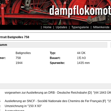
Home
Updates
Typengalerie
Mitwirkende
trait Batignolles 758
tamm
Batignolles
Typ:
44 ÜK
mer:
758
Bauart:
1'E-h3
1944
Spurweite:
1435 mm
vorgesehen zur Auslieferung an DRB - Deutsche Reichsbahn [D] "(44 1843 ÜK
5
Auslieferung an SNCF - Société Nationale des Chemins de Fer Français [F] "
x
Umzeichnung in "150 X 93"