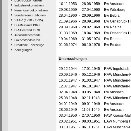
ELNA-Lokomotiven
10.11.1953
-
28.08.1959
Bw Ansbach
Industrielokomotiven
29.08.1959
-
27.04.1960
Bw Würzburg
Feuerlose Lokomotiven
Sonderkonstruktionen
28.04.1960
-
20.09.1966
Bw Bebra
SAAR (1920 - 1935)
21.09.1966
-
28.09.1968
Bw Osnabrück H
DB-Bestand 1968
29.09.1968
-
28.02.1969
Bw Rheine
DR-Bestand 1970
01.03.1969
-
18.04.1969
Bw Osnabrück H
Auslandsbestände
19.04.1969
-
31.05.1974
Bw Rheine
Lokbestandslisten
01.06.1974
-
06.10.1976
Bw Emden
Erhaltene Fahrzeuge
Zerlegungen
Untersuchungen
29.12.1944
-
17.01.1945
RAW Ingolstadt
20.09.1946
-
05.12.1946
RAW München-F
16.01.1947
-
01.03.1947
RAW München-F
12.07.1947
-
06.10.1947
RAW München-F
02.04.1948
-
03.05.1948
Bw Ansbach
25.08.1948
-
02.11.1948
RAW München-F
04.01.1949
-
09.01.1949
Bw Ansbach
28.06.1949
-
11.07.1949
Bw Ansbach
03.04.1950
-
27.07.1950
PAW Krauss-Maff
20.02.1951
-
08.03.1951
EAW Nürnberg H
03.10.1951
-
06.11.1951
EAW München-F