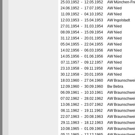
25.03.1952
-
12.05.1952
AW München-Fr
24.06.1952
-
17.07.1952
AW Nied
11.09.1952
-
04.10.1952
AW Nied
12.03.1953
-
15.04.1953
AW Ingolstadt
27.01.1954
-
31.03.1954
AW Nied
08.09.1954
-
15.09.1954
AW Nied
31.12.1954
-
20.01.1955
AW Nied
05.04.1955
-
22.04.1955
AW Nied
14.02.1956
-
06.03.1956
AW Nied
14.05.1956
-
01.06.1956
AW Nied
07.11.1957
-
09.12.1957
AW Nied
23.10.1958
-
09.11.1958
AW Nied
30.12.1958
-
20.01.1959
AW Nied
18.03.1960
-
27.04.1960
AW Braunschwe
12.09.1960
-
30.09.1960
Bw Bebra
06.09.1961
-
10.10.1961
AW Braunschwe
07.02.1962
-
28.02.1962
AW Braunschwe
13.06.1962
-
23.07.1962
AW Braunschwe
06.11.1962
-
19.11.1962
AW Braunschwe
22.07.1963
-
20.08.1963
AW Braunschwe
29.11.1963
-
18.12.1963
AW Braunschwe
10.08.1965
-
01.09.1965
AW Braunschwe
05.11.1965
-
12.12.1965
AW Braunschwe