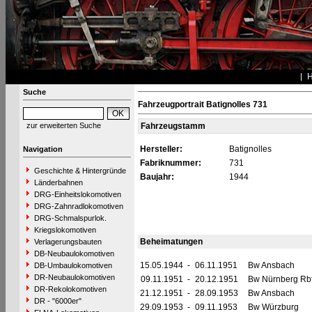
Suche
Fahrzeugportrait Batignolles 731
zur erweiterten Suche
Fahrzeugstamm
Hersteller:
Batignolles
Navigation
Fabriknummer:
731
Geschichte & Hintergründe
Baujahr:
1944
Länderbahnen
DRG-Einheitslokomotiven
DRG-Zahnradlokomotiven
DRG-Schmalspurlok.
Kriegslokomotiven
Beheimatungen
Verlagerungsbauten
DB-Neubaulokomotiven
15.05.1944
-
06.11.1951
Bw Ansbach
DB-Umbaulokomotiven
DR-Neubaulokomotiven
09.11.1951
-
20.12.1951
Bw Nürnberg Rb
DR-Rekolokomotiven
21.12.1951
-
28.09.1953
Bw Ansbach
DR - "6000er"
29.09.1953
-
09.11.1953
Bw Würzburg