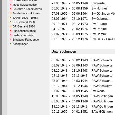
ELNA-Lokomotiven
22.06.1945
-
04.05.1949
Bw Wedau
Industrielokomotiven
05.05.1949
-
06.08.1959
Bw Northeim
Feuerlose Lokomotiven
Sonderkonstruktionen
07.08.1959
-
02.06.1964
Bw Göttingen Vb
SAAR (1920 - 1935)
03.06.1964
-
28.10.1971
Bw Ottbergen
DB-Bestand 1968
29.10.1971
-
03.12.1973
Bw Ehrang
DR-Bestand 1970
04.12.1973
-
20.02.1974
Bw Rheine
Auslandsbestände
21.02.1974
-
30.09.1975
Bw Hamm
Lokbestandslisten
01.10.1975
-
26.12.1976
Bw Gels.-Bismar
Erhaltene Fahrzeuge
Zerlegungen
Untersuchungen
05.02.1943
-
08.02.1943
RAW Schwerte
08.09.1943
-
08.09.1943
RAW Schwerte
04.10.1943
-
13.10.1943
RAW Schwerte
17.11.1943
-
26.11.1943
RAW Schwerte
28.02.1944
-
14.03.1944
RAW Schwerte
02.12.1944
-
14.12.1944
RAW Schwerte
11.07.1945
-
09.09.1945
Bw Wedau
15.03.1949
-
04.05.1949
RAW Göttingen
31.05.1949
-
14.06.1949
RAW Göttingen
18.10.1949
-
02.11.1949
RAW Göttingen
25.11.1950
-
04.01.1951
EAW Göttingen