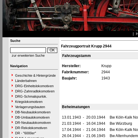
Suche
Fahrzeugportrait Krupp 2944
zur erweiterten Suche
Fahrzeugstamm
Hersteller:
Krupp
Navigation
Fabriknummer:
2944
Geschichte & Hintergründe
Baujahr:
1943
Länderbahnen
DRG-Einheitslokomotiven
DRG-Zahnradlokomotiven
DRG-Schmalspurlok.
Kriegslokomotiven
Beheimatungen
Verlagerungsbauten
DB-Neubaulokomotiven
13.01.1943
-
20.03.1944
Bw Köln-Kalk No
DB-Umbaulokomotiven
DR-Neubaulokomotiven
21.03.1944
-
16.04.1944
Bw Würzburg
DR-Rekolokomotiven
17.04.1944
-
21.04.1944
Bw Köln-Kalk No
DR - "6000er"
26.04.1944
-
21.06.1945
Bw Altenhundem