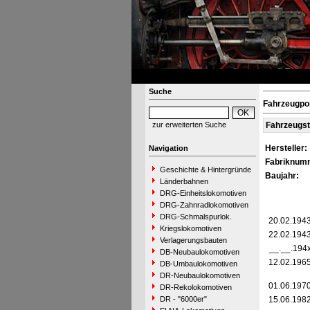
Suche
Fahrzeugpo
zur erweiterten Suche
Fahrzeugs
Hersteller:
Navigation
Fabriknum
Geschichte & Hintergründe
Baujahr:
Länderbahnen
DRG-Einheitslokomotiven
DRG-Zahnradlokomotiven
DRG-Schmalspurlok.
20.02.194
Kriegslokomotiven
22.02.194
Verlagerungsbauten
__.__.194
DB-Neubaulokomotiven
12.02.196
DB-Umbaulokomotiven
DR-Neubaulokomotiven
01.06.197
DR-Rekolokomotiven
DR - "6000er"
15.06.198