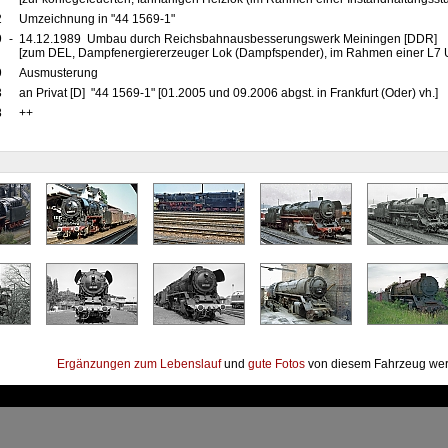
2
Umzeichnung in "44 1569-1"
9
-
14.12.1989 Umbau durch Reichsbahnausbesserungswerk Meiningen [DDR]
[zum DEL, Dampfenergiererzeuger Lok (Dampfspender), im Rahmen einer L7 
9
Ausmusterung
3
an Privat [D] "44 1569-1" [01.2005 und 09.2006 abgst. in Frankfurt (Oder) vh.]
8
++
Ergänzungen zum Lebenslauf
und
gute Fotos
von diesem Fahrzeug wer