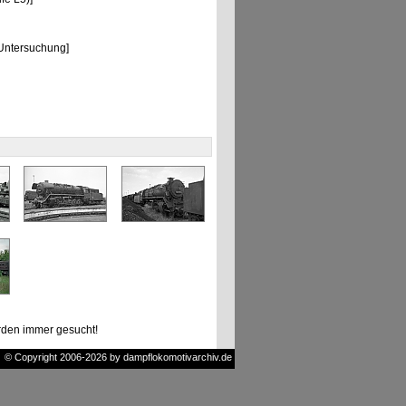
Untersuchung]
den immer gesucht!
© Copyright 2006-2026 by dampflokomotivarchiv.de