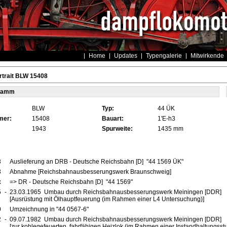
Home
Updates
Typengalerie
Mitwirkende
rtrait BLW 15408
tamm
BLW
Typ:
44 ÜK
mer:
15408
Bauart:
1'E-h3
1943
Spurweite:
1435 mm
3
Auslieferung an DRB - Deutsche Reichsbahn [D] "44 1569 ÜK"
3
Abnahme [Reichsbahnausbesserungswerk Braunschweig]
x
=> DR - Deutsche Reichsbahn [D] "44 1569"
5
-
23.03.1965 Umbau durch Reichsbahnausbesserungswerk Meiningen [DDR]
[Ausrüstung mit Ölhauptfeuerung (im Rahmen einer L4 Untersuchung)]
0
Umzeichnung in "44 0567-6"
2
-
09.07.1982 Umbau durch Reichsbahnausbesserungswerk Meiningen [DDR]
[zur kohlegefeuerten, fahrfähigen Heizlok (im Rahmen einer Instandhaltungsstu