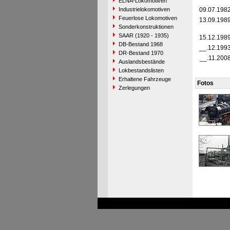
ELNA-Lokomotiven
Industrielokomotiven
09.07.198
Feuerlose Lokomotiven
13.09.198
Sonderkonstruktionen
SAAR (1920 - 1935)
15.12.198
DB-Bestand 1968
__.12.199
DR-Bestand 1970
__.11.200
Auslandsbestände
Lokbestandslisten
Erhaltene Fahrzeuge
Fotos
Zerlegungen