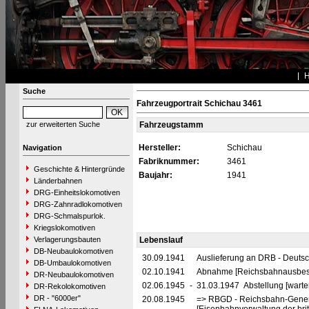
Suche
Fahrzeugportrait Schichau 3461
zur erweiterten Suche
Fahrzeugstamm
Hersteller:
Schichau
Navigation
Fabriknummer:
3461
Geschichte & Hintergründe
Baujahr:
1941
Länderbahnen
DRG-Einheitslokomotiven
DRG-Zahnradlokomotiven
DRG-Schmalspurlok.
Kriegslokomotiven
Verlagerungsbauten
Lebenslauf
DB-Neubaulokomotiven
30.09.1941
Auslieferung an DRB - Deuts
DB-Umbaulokomotiven
02.10.1941
Abnahme [Reichsbahnausbess
DR-Neubaulokomotiven
02.06.1945
-
31.03.1947 Abstellung [warte
DR-Rekolokomotiven
DR - "6000er"
20.08.1945
=> RBGD - Reichsbahn-General