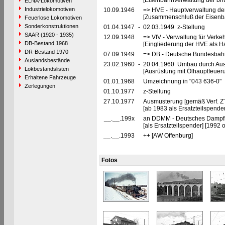
[Eisenbahnverwaltung der brit
ELNA-Lokomotiven
Industrielokomotiven
10.09.1946
=> HVE - Hauptverwaltung de
[Zusammenschluß der Eisenba
Feuerlose Lokomotiven
Sonderkonstruktionen
01.04.1947
-
02.03.1949 z-Stellung
SAAR (1920 - 1935)
12.09.1948
=> VfV - Verwaltung für Verke
DB-Bestand 1968
[Eingliederung der HVE als Ha
DR-Bestand 1970
07.09.1949
=> DB - Deutsche Bundesbahn
Auslandsbestände
23.02.1960
-
20.04.1960 Umbau durch Au
Lokbestandslisten
[Ausrüstung mit Ölhauptfeuer
Erhaltene Fahrzeuge
01.01.1968
Umzeichnung in "043 636-0"
Zerlegungen
01.10.1977
z-Stellung
27.10.1977
Ausmusterung [gemäß Verf. Z
[ab 1983 als Ersatzteilspende
__.__.199x
an DDMM - Deutsches Dampflo
[als Ersatzteilspender] [1992 
__.__.1993
++ [AW Offenburg]
Fotos