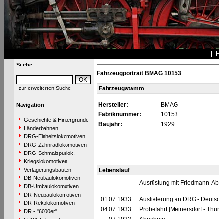
Suche
Fahrzeugportrait BMAG 10153
zur erweiterten Suche
Fahrzeugstamm
Hersteller:
BMAG
Navigation
Fabriknummer:
10153
Geschichte & Hintergründe
Baujahr:
1929
Länderbahnen
DRG-Einheitslokomotiven
DRG-Zahnradlokomotiven
DRG-Schmalspurlok.
Kriegslokomotiven
Verlagerungsbauten
Lebenslauf
DB-Neubaulokomotiven
Ausrüstung mit Friedmann-Ab
DB-Umbaulokomotiven
DR-Neubaulokomotiven
01.07.1933
Auslieferung an DRG - Deutsc
DR-Rekolokomotiven
04.07.1933
Probefahrt [Meinersdorf - Thu
DR - "6000er"