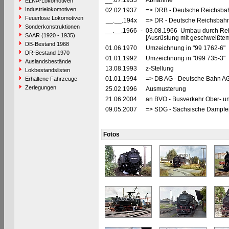
__.07.1933
Abnahme
ELNA-Lokomotiven
Industrielokomotiven
02.02.1937
=> DRB - Deutsche Reichsbah
Feuerlose Lokomotiven
__.__.194x
=> DR - Deutsche Reichsbahn
Sonderkonstruktionen
__.__.1966
-
03.08.1966 Umbau durch Reic
SAAR (1920 - 1935)
[Ausrüstung mit geschweißte
DB-Bestand 1968
01.06.1970
Umzeichnung in "99 1762-6"
DR-Bestand 1970
01.01.1992
Umzeichnung in "099 735-3"
Auslandsbestände
13.08.1993
z-Stellung
Lokbestandslisten
01.01.1994
=> DB AG - Deutsche Bahn AG
Erhaltene Fahrzeuge
Zerlegungen
25.02.1996
Ausmusterung
21.06.2004
an BVO - Busverkehr Ober- u
09.05.2007
=> SDG - Sächsische Dampfei
Fotos