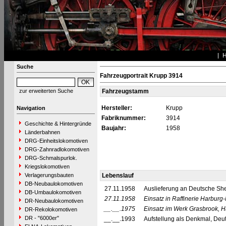
Suche
Fahrzeugportrait Krupp 3914
zur erweiterten Suche
Fahrzeugstamm
Hersteller:
Krupp
Navigation
Fabriknummer:
3914
Geschichte & Hintergründe
Baujahr:
1958
Länderbahnen
DRG-Einheitslokomotiven
DRG-Zahnradlokomotiven
DRG-Schmalspurlok.
Kriegslokomotiven
Verlagerungsbauten
Lebenslauf
DB-Neubaulokomotiven
27.11.1958
Auslieferung an Deutsche She
DB-Umbaulokomotiven
27.11.1958
Einsatz in Raffinerie Harbur
DR-Neubaulokomotiven
__.__.1975
Einsatz im Werk Grasbrook, 
DR-Rekolokomotiven
DR - "6000er"
__.__.1993
Aufstellung als Denkmal, De