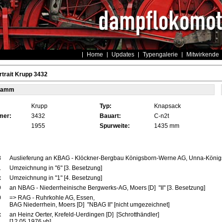
Home
Updates
Typengalerie
Mitwirkende
trait Krupp 3432
tamm
Krupp
Typ:
Knapsack
mer:
3432
Bauart:
C-n2t
1955
Spurweite:
1435 mm
8
Auslieferung an KBAG - Klöckner-Bergbau Königsborn-Werne AG, Unna-Königsb
1
Umzeichnung in "6" [3. Besetzung]
x
Umzeichnung in "1" [4. Besetzung]
9
an NBAG - Niederrheinische Bergwerks-AG, Moers [D] "II" [3. Besetzung]
0
=> RAG - Ruhrkohle AG, Essen,
BAG Niederrhein, Moers [D] "NBAG II" [nicht umgezeichnet]
x
an Heinz Oerter, Krefeld-Uerdingen [D] [Schrotthändler]
[12.05.1976 vh]