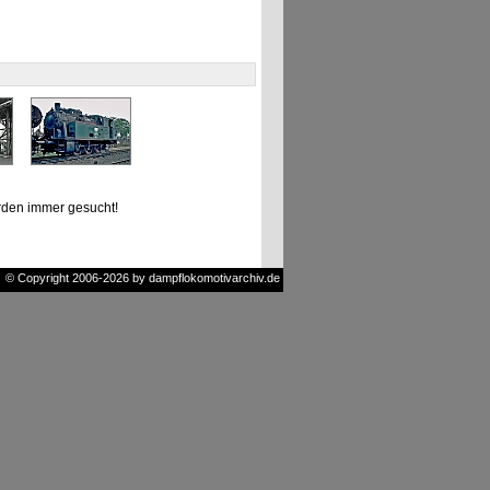
den immer gesucht!
© Copyright 2006-2026 by dampflokomotivarchiv.de