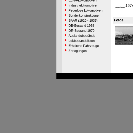
ELNA-Lokomotiven
Industrielokomotiven
__.__.197
Feuerlose Lokomotiven
Sonderkonstruktionen
Fotos
SAAR (1920 - 1935)
DB-Bestand 1968
DR-Bestand 1970
Auslandsbestände
Lokbestandslisten
Erhaltene Fahrzeuge
Zerlegungen