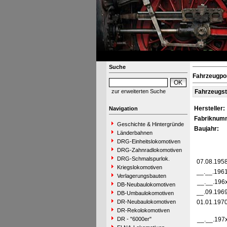
Suche
Fahrzeugpor
zur erweiterten Suche
Fahrzeugs
Hersteller:
Navigation
Fabriknum
Geschichte & Hintergründe
Baujahr:
Länderbahnen
DRG-Einheitslokomotiven
DRG-Zahnradlokomotiven
DRG-Schmalspurlok.
07.08.195
Kriegslokomotiven
__.__.196
Verlagerungsbauten
__.__.196
DB-Neubaulokomotiven
__.09.196
DB-Umbaulokomotiven
DR-Neubaulokomotiven
01.01.197
DR-Rekolokomotiven
DR - "6000er"
__.__.197