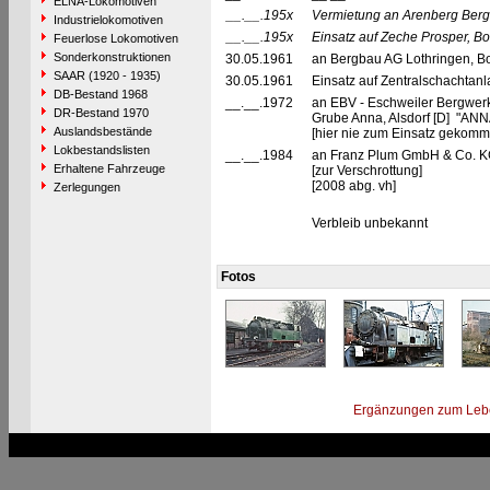
ELNA-Lokomotiven
__.__.195x
Vermietung an Arenberg Ber
Industrielokomotiven
__.__.195x
Einsatz auf Zeche Prosper, Bo
Feuerlose Lokomotiven
Sonderkonstruktionen
30.05.1961
an Bergbau AG Lothringen, Bo
SAAR (1920 - 1935)
30.05.1961
Einsatz auf Zentralschachtan
DB-Bestand 1968
__.__.1972
an EBV - Eschweiler Bergwerk
DR-Bestand 1970
Grube Anna, Alsdorf [D] "ANN
Auslandsbestände
[hier nie zum Einsatz gekomm
Lokbestandslisten
__.__.1984
an Franz Plum GmbH & Co. K
Erhaltene Fahrzeuge
[zur Verschrottung]
[2008 abg. vh]
Zerlegungen
Verbleib unbekannt
Fotos
Ergänzungen zum Leb