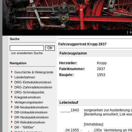
Suche
Fahrzeugportrait Krupp 2837
zur erweiterten Suche
Fahrzeugstamm
Hersteller:
Krupp
Navigation
Fabriknummer:
2837
Geschichte & Hintergründe
Baujahr:
1953
Länderbahnen
DRG-Einheitslokomotiven
DRG-Zahnradlokomotiven
DRG-Schmalspurlok.
Kriegslokomotiven
Verlagerungsbauten
Lebenslauf
DB-Neubaulokomotiven
__.__.1943
vorgesehen zur Auslieferung 
DB-Umbaulokomotiven
[Bestellung annulliert, Lok wu
DR-Neubaulokomotiven
DR-Rekolokomotiven
[Vorratsbau]
DR - "6000er"
__.04.1955
-
__.__.195x Vermietung an H