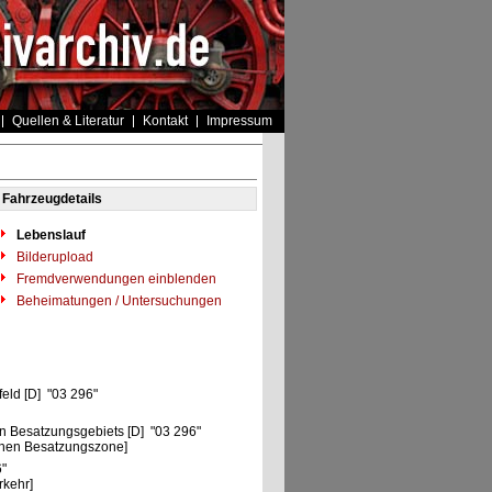
Quellen & Literatur
Kontakt
Impressum
Fahrzeugdetails
Lebenslauf
Bilderupload
Fremdverwendungen einblenden
Beheimatungen / Untersuchungen
eld [D] "03 296"
n Besatzungsgebiets [D] "03 296"
chen Besatzungszone]
6"
rkehr]