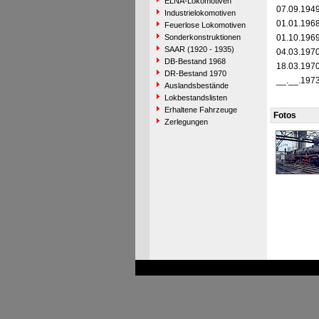
ELNA-Lokomotiven
07.09.194
Industrielokomotiven
01.01.196
Feuerlose Lokomotiven
Sonderkonstruktionen
01.10.196
SAAR (1920 - 1935)
04.03.197
DB-Bestand 1968
18.03.197
DR-Bestand 1970
__.__.197
Auslandsbestände
Lokbestandslisten
Erhaltene Fahrzeuge
Fotos
Zerlegungen