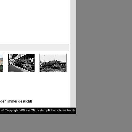
den immer gesucht!
© Copyright 2006-2026 by dampflokomotivarchiv.de