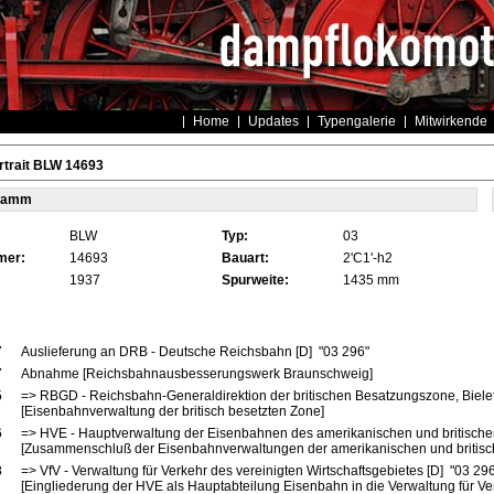
Home
Updates
Typengalerie
Mitwirkende
rtrait BLW 14693
tamm
BLW
Typ:
03
mer:
14693
Bauart:
2'C1'-h2
1937
Spurweite:
1435 mm
7
Auslieferung an DRB - Deutsche Reichsbahn [D] "03 296"
7
Abnahme [Reichsbahnausbesserungswerk Braunschweig]
5
=> RBGD - Reichsbahn-Generaldirektion der britischen Besatzungszone, Bielef
[Eisenbahnverwaltung der britisch besetzten Zone]
6
=> HVE - Hauptverwaltung der Eisenbahnen des amerikanischen und britische
[Zusammenschluß der Eisenbahnverwaltungen der amerikanischen und britis
8
=> VfV - Verwaltung für Verkehr des vereinigten Wirtschaftsgebietes [D] "03 29
[Eingliederung der HVE als Hauptabteilung Eisenbahn in die Verwaltung für Ve