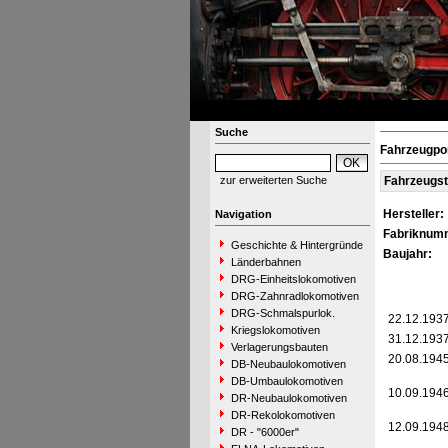
Suche
Fahrzeugpo
zur erweiterten Suche
Fahrzeugs
Hersteller:
Navigation
Fabriknum
Geschichte & Hintergründe
Baujahr:
Länderbahnen
DRG-Einheitslokomotiven
DRG-Zahnradlokomotiven
DRG-Schmalspurlok.
22.12.193
Kriegslokomotiven
31.12.193
Verlagerungsbauten
20.08.194
DB-Neubaulokomotiven
DB-Umbaulokomotiven
10.09.194
DR-Neubaulokomotiven
DR-Rekolokomotiven
12.09.194
DR - "6000er"