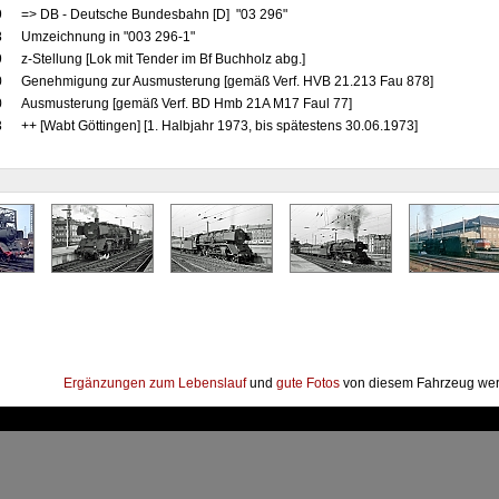
9
=> DB - Deutsche Bundesbahn [D] "03 296"
8
Umzeichnung in "003 296-1"
9
z-Stellung [Lok mit Tender im Bf Buchholz abg.]
0
Genehmigung zur Ausmusterung [gemäß Verf. HVB 21.213 Fau 878]
0
Ausmusterung [gemäß Verf. BD Hmb 21A M17 Faul 77]
3
++ [Wabt Göttingen] [1. Halbjahr 1973, bis spätestens 30.06.1973]
Ergänzungen zum Lebenslauf
und
gute Fotos
von diesem Fahrzeug wer