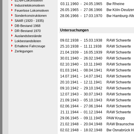
ELNA-Lokomotiven
03.11.1960
-
24.05.1965
Bw Rheine
Industrielokomotiven
26.05.1965
-
27.06.1966
Bw Köln-Deutzer
Feuerlose Lokomotiven
Sonderkonstruktionen
28.06.1966
-
17.03.1970
Bw Hamburg-Alt
SAAR (1920 - 1935)
DB-Bestand 1968
Untersuchungen
DR-Bestand 1970
Auslandsbestände
09.02.1938
-
15.03.1938
RAW Schwerte
Lokbestandslisten
Erhaltene Fahrzeuge
25.10.1938
-
11.11.1938
RAW Schwerte
Zerlegungen
21.04.1939
-
16.05.1939
RAW Schwerte
30.01.1940
-
26.02.1940
RAW Schwerte
02.10.1940
-
10.11.1940
RAW Schwerte
01.03.1941
-
08.04.1941
RAW Schwerte
14.07.1941
-
14.07.1941
RAW Schwerte
20.10.1941
-
12.11.1941
RAW Schwerte
09.10.1942
-
29.10.1942
RAW Schwerte
12.07.1943
-
30.07.1943
RAW Schwerte
21.09.1943
-
05.10.1943
RAW Schwerte
02.06.1944
-
27.06.1944
RAW Schwerte
21.11.1944
-
01.12.1944
RAW Schwerte
29.06.1945
-
09.11.1945
PAW Krupp
21.02.1948
-
20.04.1948
RAW Braunschw
02.02.1948
-
18.02.1948
Bw Osnabrück H