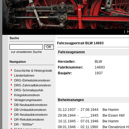
Suche
Fahrzeugportrait BLW 14693
zur erweiterten Suche
Fahrzeugstamm
Hersteller:
BLW
Navigation
Fabriknummer:
14693
Geschichte & Hintergründe
Baujahr:
1937
Länderbahnen
DRG-Einheitslokomotiven
DRG-Zahnradlokomotiven
DRG-Schmalspurlok.
Kriegslokomotiven
Beheimatungen
Verlagerungsbauten
DB-Neubaulokomotiven
31.12.1937
-
27.06.1944
Bw Hamm
DB-Umbaulokomotiven
DR-Neubaulokomotiven
29.06.1944
-
__.__.1945
Bw Essen Hbf
DR-Rekolokomotiven
10.11.1945
-
07.01.1946
Bw Hamm
DR - "6000er"
08.01.1946
-
02.11.1960
Bw Osnabrück H