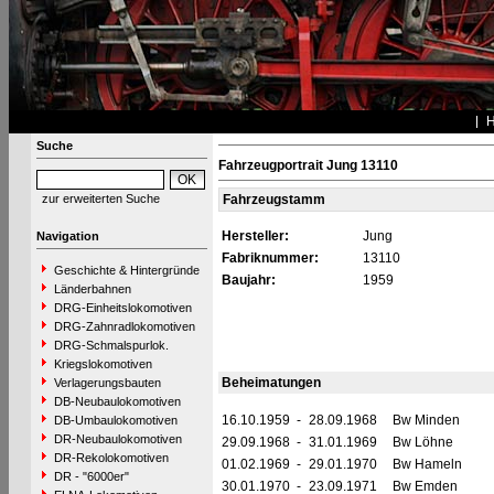
Suche
Fahrzeugportrait Jung 13110
zur erweiterten Suche
Fahrzeugstamm
Hersteller:
Jung
Navigation
Fabriknummer:
13110
Geschichte & Hintergründe
Baujahr:
1959
Länderbahnen
DRG-Einheitslokomotiven
DRG-Zahnradlokomotiven
DRG-Schmalspurlok.
Kriegslokomotiven
Beheimatungen
Verlagerungsbauten
DB-Neubaulokomotiven
16.10.1959
-
28.09.1968
Bw Minden
DB-Umbaulokomotiven
DR-Neubaulokomotiven
29.09.1968
-
31.01.1969
Bw Löhne
DR-Rekolokomotiven
01.02.1969
-
29.01.1970
Bw Hameln
DR - "6000er"
30.01.1970
-
23.09.1971
Bw Emden