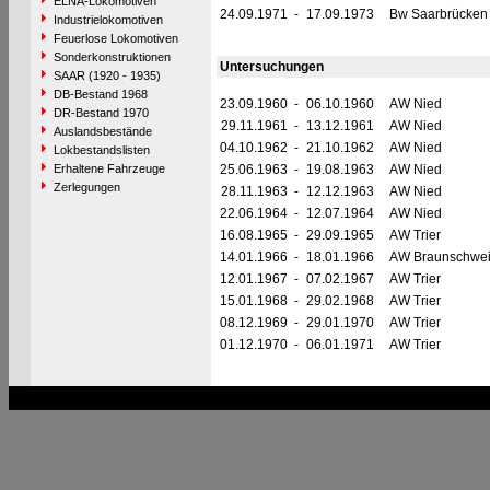
ELNA-Lokomotiven
24.09.1971
-
17.09.1973
Bw Saarbrücken
Industrielokomotiven
Feuerlose Lokomotiven
Sonderkonstruktionen
Untersuchungen
SAAR (1920 - 1935)
DB-Bestand 1968
23.09.1960
-
06.10.1960
AW Nied
DR-Bestand 1970
29.11.1961
-
13.12.1961
AW Nied
Auslandsbestände
04.10.1962
-
21.10.1962
AW Nied
Lokbestandslisten
Erhaltene Fahrzeuge
25.06.1963
-
19.08.1963
AW Nied
Zerlegungen
28.11.1963
-
12.12.1963
AW Nied
22.06.1964
-
12.07.1964
AW Nied
16.08.1965
-
29.09.1965
AW Trier
14.01.1966
-
18.01.1966
AW Braunschwe
12.01.1967
-
07.02.1967
AW Trier
15.01.1968
-
29.02.1968
AW Trier
08.12.1969
-
29.01.1970
AW Trier
01.12.1970
-
06.01.1971
AW Trier