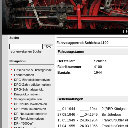
Suche
Fahrzeugportrait Schichau 4100
zur erweiterten Suche
Fahrzeugstamm
Hersteller:
Schichau
Navigation
Fabriknummer:
4100
Geschichte & Hintergründe
Baujahr:
1944
Länderbahnen
DRG-Einheitslokomotiven
DRG-Zahnradlokomotiven
DRG-Schmalspurlok.
Kriegslokomotiven
Beheimatungen
Verlagerungsbauten
DB-Neubaulokomotiven
__.01.1944
-
__.__.194x
? [RBD Königsbe
DB-Umbaulokomotiven
DR-Neubaulokomotiven
27.08.1946
-
__.04.1949
Bw Jüterbog
DR-Rekolokomotiven
15.05.1949
-
24.06.1954
Frankfurt/Oder Pb
DR - "6000er"
17.04.1955
-
26.03.1956
Frankfurt/Oder Vb