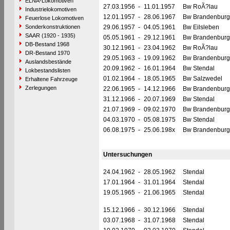
ELNA-Lokomotiven
27.03.1956
-
11.01.1957
Bw RoÃ?lau
Industrielokomotiven
12.01.1957
-
28.06.1967
Bw Brandenburg
Feuerlose Lokomotiven
Sonderkonstruktionen
29.06.1957
-
04.05.1961
Bw Eilsleben
SAAR (1920 - 1935)
05.05.1961
-
29.12.1961
Bw Brandenburg
DB-Bestand 1968
30.12.1961
-
23.04.1962
Bw RoÃ?lau
DR-Bestand 1970
29.05.1963
-
19.09.1962
Bw Brandenburg
Auslandsbestände
20.09.1962
-
16.01.1964
Bw Stendal
Lokbestandslisten
01.02.1964
-
18.05.1965
Bw Salzwedel
Erhaltene Fahrzeuge
Zerlegungen
22.06.1965
-
14.12.1966
Bw Brandenburg
31.12.1966
-
20.07.1969
Bw Stendal
21.07.1969
-
09.02.1970
Bw Brandenburg
04.03.1970
-
05.08.1975
Bw Stendal
06.08.1975
-
25.06.198x
Bw Brandenburg
Untersuchungen
24.04.1962
-
28.05.1962
Stendal
17.01.1964
-
31.01.1964
Stendal
19.05.1965
-
21.06.1965
Stendal
15.12.1966
-
30.12.1966
Stendal
03.07.1968
-
31.07.1968
Stendal