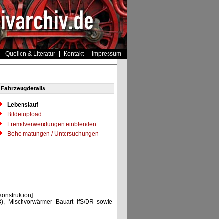
Quellen & Literatur
Kontakt
Impressum
Fahrzeugdetails
Lebenslauf
Bilderupload
Fremdverwendungen einblenden
Beheimatungen / Untersuchungen
nstruktion]
), Mischvorwärmer Bauart IfS/DR sowie