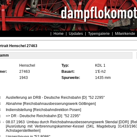
Home
Updates
Typengalerie
Mitwirkende
trait Henschel 27463
tamm
Henschel
Typ:
KDL 1
mer:
27463
Bauart:
1'E-h2
1943
Spurweite:
1435 mm
3
Auslieferung an DRB - Deutsche Reichsbahn [D] "52 2295"
3
Abnahme [Reichsbahnausbesserungswerk Göttingen]
3
Indienststellung [Reichsbahndirektion Posen]
x
=> DR - Deutsche Reichsbahn [D] "52 2295"
3
-
08.07.1963 Umbau durch Reichsbahnausbesserungswerk Stendal [DDR] [Reko
[Ausrüstung mit Verbrennungskammer-Kessel (SKL Magdeburg 31433/1963
Achslagerstellkeilen]
3
Umzeichnung in "52 8086"