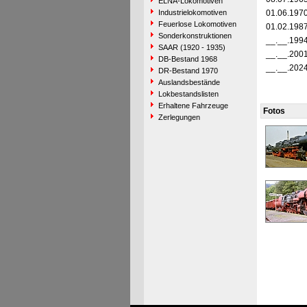
ELNA-Lokomotiven
Industrielokomotiven
01.06.197
Feuerlose Lokomotiven
01.02.198
Sonderkonstruktionen
__.__.199
SAAR (1920 - 1935)
__.__.200
DB-Bestand 1968
__.__.202
DR-Bestand 1970
Auslandsbestände
Lokbestandslisten
Erhaltene Fahrzeuge
Fotos
Zerlegungen