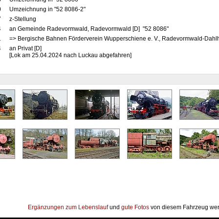
0
Umzeichnung in "52 8086-2"
7
z-Stellung
4
an Gemeinde Radevormwald, Radevormwald [D] "52 8086"
1
=> Bergische Bahnen Förderverein Wupperschiene e. V., Radevormwald-Dahl
4
an Privat [D]
[Lok am 25.04.2024 nach Luckau abgefahren]
Ergänzungen zum Lebenslauf
und
gute Fotos
von diesem Fahrzeug wer