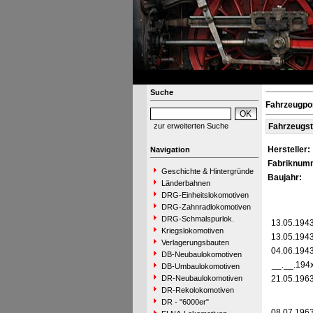
Suche
Fahrzeugpor
zur erweiterten Suche
Fahrzeugs
Hersteller:
Navigation
Fabriknum
Geschichte & Hintergründe
Baujahr:
Länderbahnen
DRG-Einheitslokomotiven
DRG-Zahnradlokomotiven
DRG-Schmalspurlok.
13.05.194
Kriegslokomotiven
13.05.194
Verlagerungsbauten
04.06.194
DB-Neubaulokomotiven
__.__.194
DB-Umbaulokomotiven
DR-Neubaulokomotiven
21.05.196
DR-Rekolokomotiven
DR - "6000er"
08.07.196