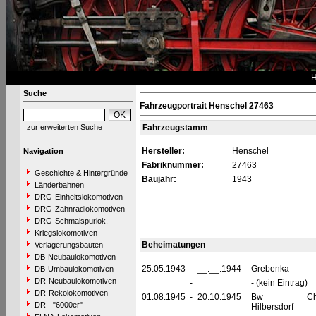
Suche
Fahrzeugportrait Henschel 27463
zur erweiterten Suche
Fahrzeugstamm
Hersteller:
Henschel
Navigation
Fabriknummer:
27463
Geschichte & Hintergründe
Baujahr:
1943
Länderbahnen
DRG-Einheitslokomotiven
DRG-Zahnradlokomotiven
DRG-Schmalspurlok.
Kriegslokomotiven
Beheimatungen
Verlagerungsbauten
DB-Neubaulokomotiven
25.05.1943
-
__.__.1944
Grebenka
DB-Umbaulokomotiven
DR-Neubaulokomotiven
-
- (kein Eintrag)
DR-Rekolokomotiven
01.08.1945
-
20.10.1945
Bw Chemn
DR - "6000er"
Hilbersdorf