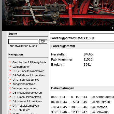
Suche
Fahrzeugportrait BMAG 11560
zur erweiterten Suche
Fahrzeugstamm
Hersteller:
BMAG
Navigation
Fabriknummer:
11560
Geschichte & Hintergründe
Baujahr:
1941
Länderbahnen
DRG-Einheitslokomotiven
DRG-Zahnradlokomotiven
DRG-Schmalspurlok.
Kriegslokomotiven
Beheimatungen
Verlagerungsbauten
DB-Neubaulokomotiven
06.01.1941
-
01.10.1944
Bw Schneidemüh
DB-Umbaulokomotiven
DR-Neubaulokomotiven
04.10.1944
-
15.04.1945
Bw Neustrelitz
DR-Rekolokomotiven
18.04.1945
-
30.01.1946
Bw Rostock
DR - "6000er"
31.01.1946
-
12.12.1947
Bw Schwerin