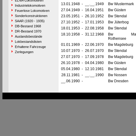
ELNA-Lokomotiven
13.01.1948
-
__.__.1949
Bw Wustermark
Industrielokomotiven
27.04.1949
-
16.04.1951
Bw Güsten
Feuerlose Lokomotiven
Sonderkonstruktionen
23.05.1951
-
26.10.1952
Bw Stendal
SAAR (1920 - 1935)
27.10.1952
-
17.01.1953
Bw Jüterbog
DB-Bestand 1968
18.01.1953
-
22.08.1958
Bw Stendal
DR-Bestand 1970
18.10.1958
-
31.12.1968
Bw Magde
Auslandsbestände
Rothensee
Lokbestandslisten
01.01.1969
-
22.06.1970
Bw Magdeburg
Erhaltene Fahrzeuge
10.07.1970
-
26.07.1970
Bw Stendal
Zerlegungen
27.07.1970
-
17.09.1978
Bw Magdeburg
26.10.1978
-
04.04.1980
Bw Güsten
05.04.1980
-
12.10.1981
Bw Stendal
28.11.1981
-
__.__.1990
Bw Nossen
__.06.1990
-
Bw Dresden