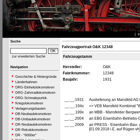
Suche
Fahrzeugportrait O&K 12348
zur erweiterten Suche
Fahrzeugstamm
Hersteller:
O&K
Navigation
Fabriknummer:
12348
Geschichte & Hintergründe
Baujahr:
1931
Länderbahnen
DRG-Einheitslokomotiven
DRG-Zahnradlokomotiven
DRG-Schmalspurlok.
__.__.1931
Auslieferung an Mansfeld AG 
Kriegslokomotiven
__.__.194x
=> VEB Mansfeld Kombinat "Wi
Verlagerungsbauten
__.__.199x
an MBB - Mansfelder Bergwerk
DB-Neubaulokomotiven
__.__.2004
an EBG Eisenbahn-Betriebs-Ge
DB-Umbaulokomotiven
DR-Neubaulokomotiven
__.__.2009
an PRESS - Eisenbahn-Bau- un
[01.09.2018 i.E. auf Rügen vh
DR-Rekolokomotiven
DR - "6000er"