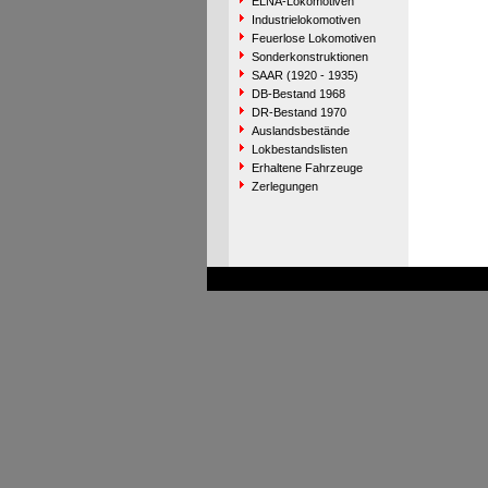
ELNA-Lokomotiven
Industrielokomotiven
Feuerlose Lokomotiven
Sonderkonstruktionen
SAAR (1920 - 1935)
DB-Bestand 1968
DR-Bestand 1970
Auslandsbestände
Lokbestandslisten
Erhaltene Fahrzeuge
Zerlegungen