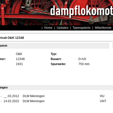
Home
Updates
Typengalerie
Mitwirkende
rtrait O&K 12348
tamm
O&K
Typ:
mer:
12348
Bauart:
D-h2t
1931
Spurweite:
750 mm
ungen
-
__.03.2012
DLW Meiningen
HU
.
-
14.02.2022
DLW Meiningen
UNT