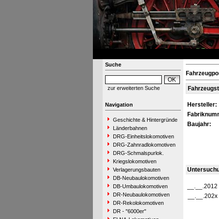
Suche
Fahrzeugpo
zur erweiterten Suche
Fahrzeugs
Hersteller:
Navigation
Fabriknum
Geschichte & Hintergründe
Baujahr:
Länderbahnen
DRG-Einheitslokomotiven
DRG-Zahnradlokomotiven
DRG-Schmalspurlok.
Kriegslokomotiven
Untersuch
Verlagerungsbauten
DB-Neubaulokomotiven
__.__.2012
DB-Umbaulokomotiven
DR-Neubaulokomotiven
__.__.202x
DR-Rekolokomotiven
DR - "6000er"