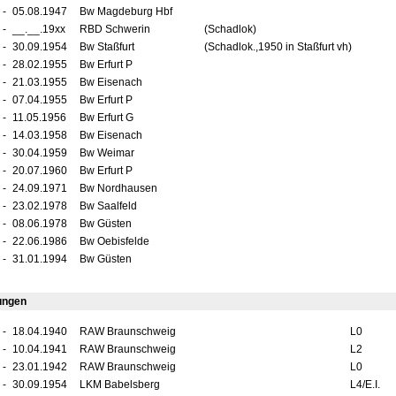
-
05.08.1947
Bw Magdeburg Hbf
-
__.__.19xx
RBD Schwerin
(Schadlok)
-
30.09.1954
Bw Staßfurt
(Schadlok.,1950 in Staßfurt vh)
-
28.02.1955
Bw Erfurt P
-
21.03.1955
Bw Eisenach
-
07.04.1955
Bw Erfurt P
-
11.05.1956
Bw Erfurt G
-
14.03.1958
Bw Eisenach
-
30.04.1959
Bw Weimar
-
20.07.1960
Bw Erfurt P
-
24.09.1971
Bw Nordhausen
-
23.02.1978
Bw Saalfeld
-
08.06.1978
Bw Güsten
-
22.06.1986
Bw Oebisfelde
-
31.01.1994
Bw Güsten
ungen
-
18.04.1940
RAW Braunschweig
L0
-
10.04.1941
RAW Braunschweig
L2
-
23.01.1942
RAW Braunschweig
L0
-
30.09.1954
LKM Babelsberg
L4/E.I.