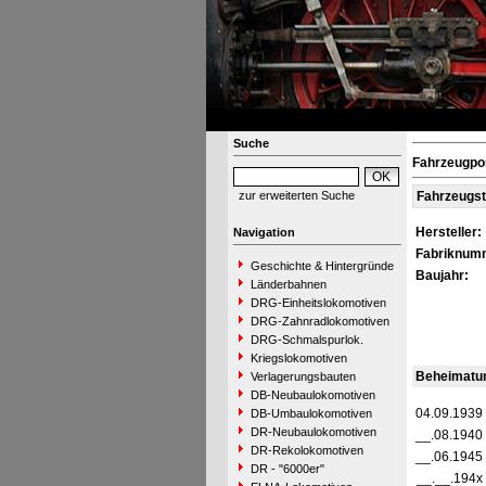
Suche
Fahrzeugpo
zur erweiterten Suche
Fahrzeugs
Hersteller:
Navigation
Fabriknum
Geschichte & Hintergründe
Baujahr:
Länderbahnen
DRG-Einheitslokomotiven
DRG-Zahnradlokomotiven
DRG-Schmalspurlok.
Kriegslokomotiven
Beheimatu
Verlagerungsbauten
DB-Neubaulokomotiven
04.09.1939
DB-Umbaulokomotiven
DR-Neubaulokomotiven
__.08.1940
DR-Rekolokomotiven
__.06.1945
DR - "6000er"
__.__.194x