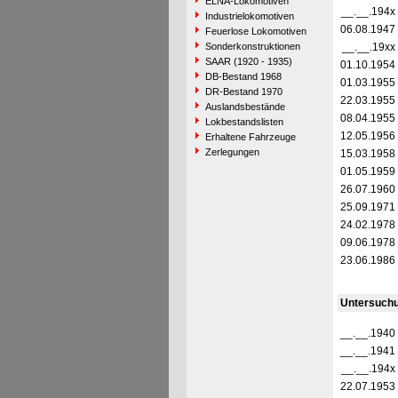
ELNA-Lokomotiven
__.__.194x
Industrielokomotiven
06.08.1947
Feuerlose Lokomotiven
Sonderkonstruktionen
__.__.19xx
SAAR (1920 - 1935)
01.10.1954
DB-Bestand 1968
01.03.1955
DR-Bestand 1970
22.03.1955
Auslandsbestände
08.04.1955
Lokbestandslisten
12.05.1956
Erhaltene Fahrzeuge
Zerlegungen
15.03.1958
01.05.1959
26.07.1960
25.09.1971
24.02.1978
09.06.1978
23.06.1986
Untersuch
__.__.1940
__.__.1941
__.__.194x
22.07.1953