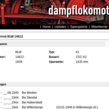
Home
Updates
Typengalerie
Mitwirkende
rtrait BLW 14812
tamm
BLW
Typ:
41
mer:
14812
Bauart:
1'D1'-h2
1939
Spurweite:
1435 mm
ngen
-
__.08.1940
Bw Minden
-
__.__.1944
Bw Stendal
-
__.__.194x
Bw Halberstadt
-
__.__.194x
Bw Wittenberge
(10.01.1946 in Wittenberge vh.)