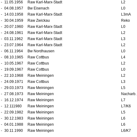
-
11.05.1956
Raw Karl-Marx-Stadt
L2
-
04.08.1957
Bw Eisenach
L0
-
14.03.1958
Raw Karl-Marx-Stadt
L3mA
-
30.04.1959
Raw Zwickau
Reko
-
20.07.1960
Raw Karl-Marx-Stadt
L0
-
24.08.1961
Raw Karl-Marx-Stadt
L2
-
03.11.1962
Raw Karl-Marx-Stadt
L3
-
23.07.1964
Raw Karl-Marx-Stadt
L2
-
06.11.1964
Bw Nordhausen
L0
-
08.10.1965
Raw Cottbus
L4
-
10.05.1967
Raw Cottbus
L2
-
19.09.1967
Raw Cottbus
L0
-
22.10.1968
Raw Meiningen
L2
-
24.09.1971
Raw Cottbus
L3
-
29.03.1973
Raw Meiningen
L5
-
27.08.1973
Raw Meiningen
Nacharb.
-
16.12.1974
Raw Meiningen
L7
-
12.111980
Raw Meiningen
L7/K6
-
22.09.1982
Raw Meiningen
L5
-
30.12.1983
Raw Meiningen
L6
-
04.01.1988
Raw Meiningen
L6
-
30.11.1990
Raw Meiningen
L6/K7