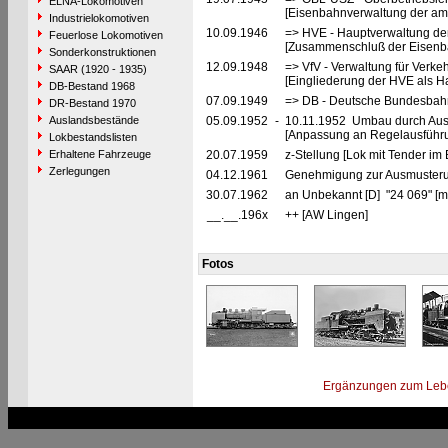
ELNA-Lokomotiven
[Eisenbahnverwaltung der ame
Industrielokomotiven
10.09.1946
=> HVE - Hauptverwaltung de
Feuerlose Lokomotiven
[Zusammenschluß der Eisenba
Sonderkonstruktionen
12.09.1948
=> VfV - Verwaltung für Verke
SAAR (1920 - 1935)
[Eingliederung der HVE als Ha
DB-Bestand 1968
07.09.1949
=> DB - Deutsche Bundesbahn
DR-Bestand 1970
Auslandsbestände
05.09.1952
-
10.11.1952 Umbau durch Aus
[Anpassung an Regelausführu
Lokbestandslisten
Erhaltene Fahrzeuge
20.07.1959
z-Stellung [Lok mit Tender im
Zerlegungen
04.12.1961
Genehmigung zur Ausmusteru
30.07.1962
an Unbekannt [D] "24 069" [m
__.__.196x
++ [AW Lingen]
Fotos
Ergänzungen zum Leb