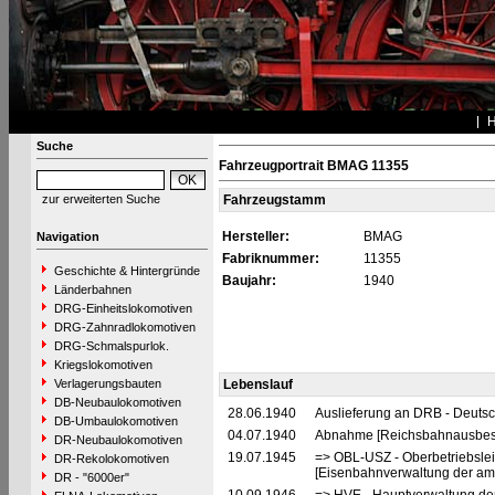
Suche
Fahrzeugportrait BMAG 11355
zur erweiterten Suche
Fahrzeugstamm
Hersteller:
BMAG
Navigation
Fabriknummer:
11355
Geschichte & Hintergründe
Baujahr:
1940
Länderbahnen
DRG-Einheitslokomotiven
DRG-Zahnradlokomotiven
DRG-Schmalspurlok.
Kriegslokomotiven
Verlagerungsbauten
Lebenslauf
DB-Neubaulokomotiven
28.06.1940
Auslieferung an DRB - Deuts
DB-Umbaulokomotiven
04.07.1940
Abnahme [Reichsbahnausbes
DR-Neubaulokomotiven
19.07.1945
=> OBL-USZ - Oberbetriebslei
DR-Rekolokomotiven
[Eisenbahnverwaltung der ame
DR - "6000er"