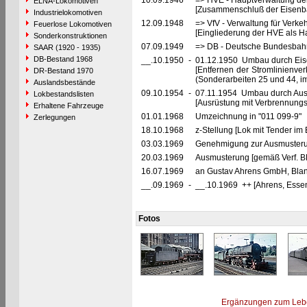
10.09.1946
=> HVE - Hauptverwaltung de
ELNA-Lokomotiven
[Zusammenschluß der Eisenba
Industrielokomotiven
12.09.1948
=> VfV - Verwaltung für Verke
Feuerlose Lokomotiven
[Eingliederung der HVE als Ha
Sonderkonstruktionen
07.09.1949
=> DB - Deutsche Bundesbah
SAAR (1920 - 1935)
DB-Bestand 1968
__.10.1950
-
01.12.1950 Umbau durch Ei
[Entfernen der Stromlinienve
DR-Bestand 1970
(Sonderarbeiten 25 und 44, 
Auslandsbestände
09.10.1954
-
07.11.1954 Umbau durch Au
Lokbestandslisten
[Ausrüstung mit Verbrennung
Erhaltene Fahrzeuge
01.01.1968
Umzeichnung in "011 099-9"
Zerlegungen
18.10.1968
z-Stellung [Lok mit Tender im B
03.03.1969
Genehmigung zur Ausmusteru
20.03.1969
Ausmusterung [gemäß Verf. B
16.07.1969
an Gustav Ahrens GmbH, Blank
__.09.1969
-
__.10.1969 ++ [Ahrens, Esse
Fotos
Ergänzungen zum Leb