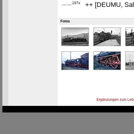
__.__.197x
++ [DEUMU, Salz
Fotos
Ergänzungen zum Leb