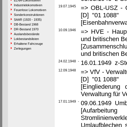
ELNA-Lokomotiven
Industrielokomotiven
19.07.1945
=> OBL-USZ - Ob
Feuerlose Lokomotiven
[D] "01 1088"
Sonderkonstruktionen
SAAR (1920 - 1935)
[Eisenbahnverwa
DB-Bestand 1968
DR-Bestand 1970
10.09.1946
=> HVE - Haupt
Auslandsbestände
und britischen 
Lokbestandslisten
Erhaltene Fahrzeuge
[Zusammenschlu
Zerlegungen
und britischen 
24.02.1948
-
16.01.1949 z-St
12.09.1948
=> VfV - Verwalt
[D] "01 1088"
[Eingliederung
Verwaltung für V
17.01.1949
-
09.06.1949 Umb
[Aufarbeit
Stromlinienve
Umlaufblechen s