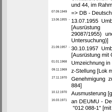
und 44, im Rahm
07.09.1949
=> DB - Deutsc
13.06.1955
-
13.07.1955 Umb
[Ausrüstung 
29087/1955) u
Untersuchung)]
21.09.1957
-
30.10.1957 Umb
[Ausrüstung mit 
01.01.1968
Umzeichnung in 
09.11.1969
z-Stellung [Lok 
27.11.1970
Genehmigung z
884]
10.12.1970
Ausmusterung [
16.03.1971
an DEUMU - Deu
"012 088-1" [mit