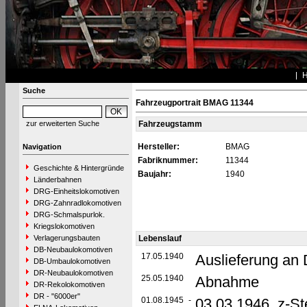
Suche
Fahrzeugportrait BMAG 11344
zur erweiterten Suche
Fahrzeugstamm
Hersteller:
BMAG
Navigation
Fabriknummer:
11344
Geschichte & Hintergründe
Baujahr:
1940
Länderbahnen
DRG-Einheitslokomotiven
DRG-Zahnradlokomotiven
DRG-Schmalspurlok.
Kriegslokomotiven
Verlagerungsbauten
Lebenslauf
DB-Neubaulokomotiven
17.05.1940
Auslieferung an
DB-Umbaulokomotiven
DR-Neubaulokomotiven
25.05.1940
Abnahme
DR-Rekolokomotiven
DR - "6000er"
01.08.1945
-
03.03.1946 z-Ste