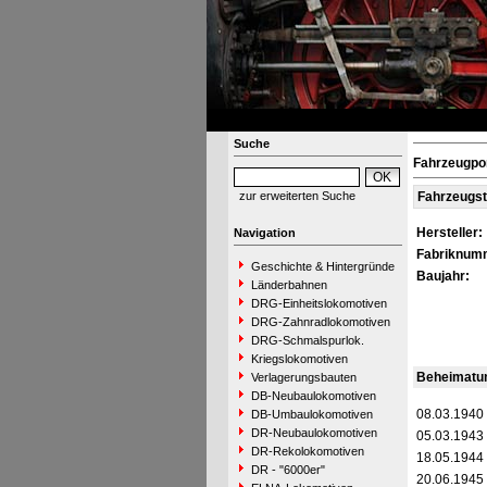
Suche
Fahrzeugpo
zur erweiterten Suche
Fahrzeugs
Hersteller:
Navigation
Fabriknum
Geschichte & Hintergründe
Baujahr:
Länderbahnen
DRG-Einheitslokomotiven
DRG-Zahnradlokomotiven
DRG-Schmalspurlok.
Kriegslokomotiven
Beheimatu
Verlagerungsbauten
DB-Neubaulokomotiven
08.03.1940
DB-Umbaulokomotiven
DR-Neubaulokomotiven
05.03.1943
DR-Rekolokomotiven
18.05.1944
DR - "6000er"
20.06.1945