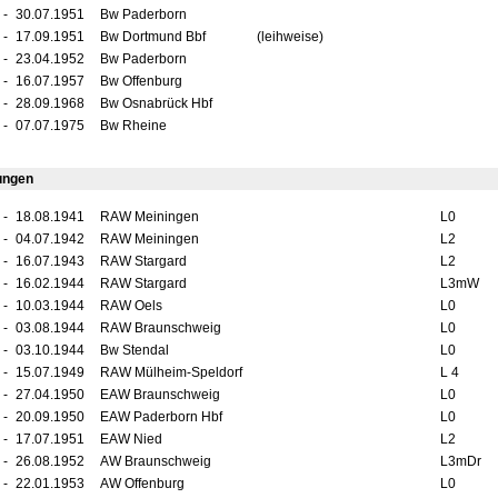
-
30.07.1951
Bw Paderborn
-
17.09.1951
Bw Dortmund Bbf
(leihweise)
-
23.04.1952
Bw Paderborn
-
16.07.1957
Bw Offenburg
-
28.09.1968
Bw Osnabrück Hbf
-
07.07.1975
Bw Rheine
ungen
-
18.08.1941
RAW Meiningen
L0
-
04.07.1942
RAW Meiningen
L2
-
16.07.1943
RAW Stargard
L2
-
16.02.1944
RAW Stargard
L3mW
-
10.03.1944
RAW Oels
L0
-
03.08.1944
RAW Braunschweig
L0
-
03.10.1944
Bw Stendal
L0
-
15.07.1949
RAW Mülheim-Speldorf
L 4
-
27.04.1950
EAW Braunschweig
L0
-
20.09.1950
EAW Paderborn Hbf
L0
-
17.07.1951
EAW Nied
L2
-
26.08.1952
AW Braunschweig
L3mDr
-
22.01.1953
AW Offenburg
L0