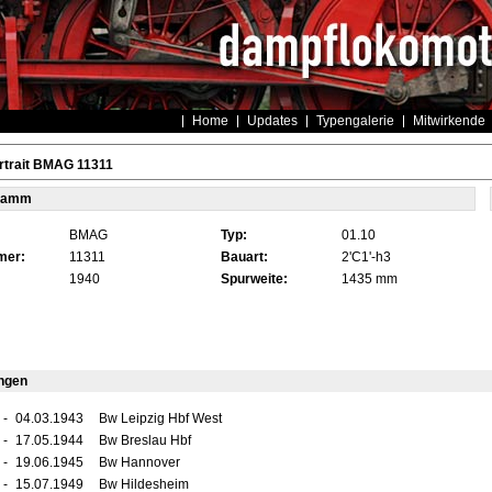
Home
Updates
Typengalerie
Mitwirkende
rtrait BMAG 11311
tamm
BMAG
Typ:
01.10
mer:
11311
Bauart:
2'C1'-h3
1940
Spurweite:
1435 mm
ngen
-
04.03.1943
Bw Leipzig Hbf West
-
17.05.1944
Bw Breslau Hbf
-
19.06.1945
Bw Hannover
-
15.07.1949
Bw Hildesheim