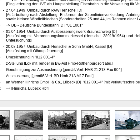
[Eingliederung der HVE als Hauptabteilung Eisenbahn in die Verwaltung für Ve
9
-
27.04.1949 Umbau durch PAW Henschel [D]
[Aufarbeitung nach Abstellung, Entfernen der Stromlinienverkleidung, Anbri
sowie kleinen Windleitblechen (Sonderarbeiten 25 und 44, im Rahmen einer L
9
=> DB - Deutsche Bundesbahn [D] "01 1001"
4
-
01.04.1954 Umbau durch Ausbesserungswerk Braunschweig [D]
[Ausrüstung mit Verbrennungskammerkessel (Henschel 28919/1954) und He
Untersuchung)]
7
-
20.08.1957 Umbau durch Henschel & Sohn GmbH, Kassel [D]
[Ausrüstung mit Ölhauptfeuerung]
8
Umzeichnung in "012 001-4"
2
z-Stellung [Lok mit Tender in Bw-Ast Hmb-Rothenburgsort abg.]
2
Genehmigung zur Ausmusterung [gemäß Verf. HVB 21.213 Fau 904]
2
Ausmusterung [gemäß Verf. BD Hmb 21A M17 Faul]
4
an Werner Hinrichs GmbH & Co., Lübeck [D] "012 001-4" [mit Verkaufsschreib
x
++ [Hinrichs, Lübeck Hbf]