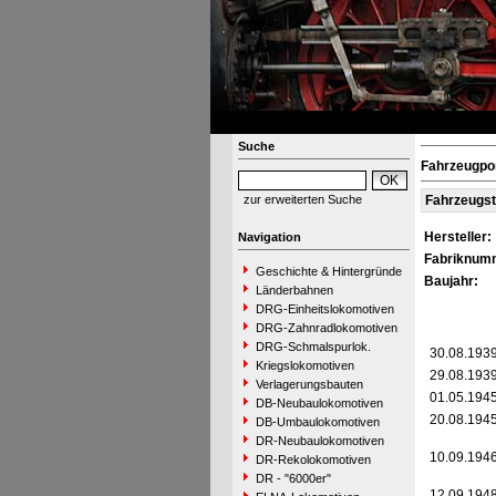
Suche
Fahrzeugpo
zur erweiterten Suche
Fahrzeugs
Hersteller:
Navigation
Fabriknum
Geschichte & Hintergründe
Baujahr:
Länderbahnen
DRG-Einheitslokomotiven
DRG-Zahnradlokomotiven
DRG-Schmalspurlok.
30.08.193
Kriegslokomotiven
29.08.193
Verlagerungsbauten
01.05.194
DB-Neubaulokomotiven
20.08.194
DB-Umbaulokomotiven
DR-Neubaulokomotiven
10.09.194
DR-Rekolokomotiven
DR - "6000er"
12.09.194