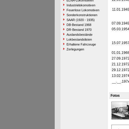
ELNA-Lokomotiven
Industrielokomotiven
11.01.194
Feuerlose Lokomotiven
Sonderkonstruktionen
SAAR (1920 - 1935)
07.09.194
DB-Bestand 1968
05.03.195
DR-Bestand 1970
Auslandsbestände
Lokbestandslisten
15.07.195
Erhaltene Fahrzeuge
Zerlegungen
01.01.196
27.09.197
21.12.197
29.12.197
13.02.197
__.__.197
Fotos