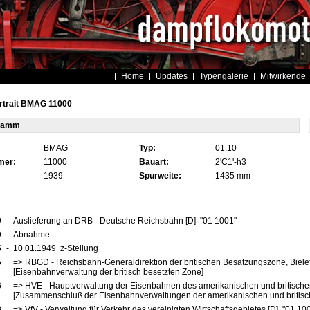
Home
Updates
Typengalerie
Mitwirkende
rtrait BMAG 11000
tamm
BMAG
Typ:
01.10
mer:
11000
Bauart:
2'C1'-h3
1939
Spurweite:
1435 mm
9
Auslieferung an DRB - Deutsche Reichsbahn [D] "01 1001"
9
Abnahme
5
-
10.01.1949 z-Stellung
5
=> RBGD - Reichsbahn-Generaldirektion der britischen Besatzungszone, Biele
[Eisenbahnverwaltung der britisch besetzten Zone]
6
=> HVE - Hauptverwaltung der Eisenbahnen des amerikanischen und britische
[Zusammenschluß der Eisenbahnverwaltungen der amerikanischen und britis
8
=> VfV - Verwaltung für Verkehr des vereinigten Wirtschaftsgebietes [D] "01 10