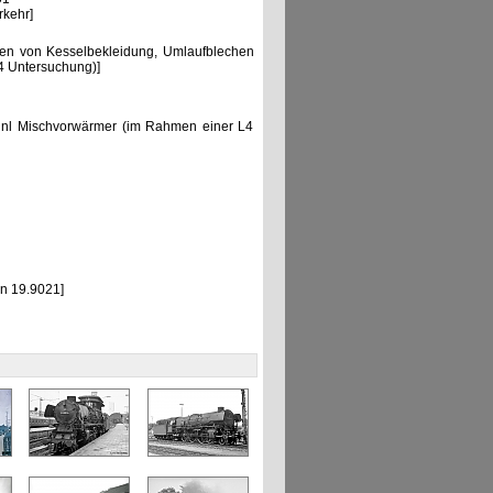
rkehr]
ngen von Kesselbekleidung, Umlaufblechen
4 Untersuchung)]
inl Mischvorwärmer (im Rahmen einer L4
en 19.9021]