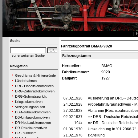
Suche
Fahrzeugportrait BMAG 9020
zur erweiterten Suche
Fahrzeugstamm
Hersteller:
BMAG
Navigation
Fabriknummer:
9020
Geschichte & Hintergründe
Baujahr:
1927
Länderbahnen
DRG-Einheitslokomotiven
DRG-Zahnradlokomotiven
DRG-Schmalspurlok.
07.02.1928
Auslieferung an DRG - Deutsc
Kriegslokomotiven
24.02.1928
Probefahrt [Braunschweig - 
Verlagerungsbauten
27.02.1928
Abnahme [Reichsbahnausbes
DB-Neubaulokomotiven
02.02.1937
=> DRB - Deutsche Reichsbah
DB-Umbaulokomotiven
DR-Neubaulokomotiven
__.__.194x
=> DR - Deutsche Reichsbahn
DR-Rekolokomotiven
01.06.1970
Umzeichnung in "01 2066-7"
DR - "6000er"
21.02.1978
z-Stellung