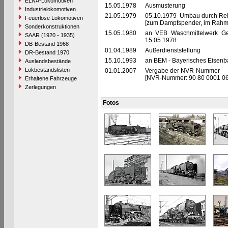
ELNA-Lokomotiven
15.05.1978
Ausmusterung
Industrielokomotiven
21.05.1979
-
05.10.1979 Umbau durch Re
Feuerlose Lokomotiven
[zum Dampfspender, im Rahm
Sonderkonstruktionen
15.05.1980
an VEB Waschmittelwerk Gen
SAAR (1920 - 1935)
15.05.1978
DB-Bestand 1968
01.04.1989
Außerdienststellung
DR-Bestand 1970
15.10.1993
an BEM - Bayerisches Eisenb
Auslandsbestände
Lokbestandslisten
01.01.2007
Vergabe der NVR-Nummer
[NVR-Nummer: 90 80 0001 0
Erhaltene Fahrzeuge
Zerlegungen
Fotos