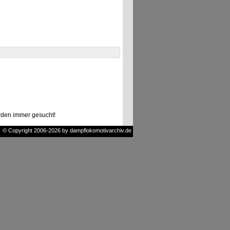
den immer gesucht!
© Copyright 2006-2026 by dampflokomotivarchiv.de