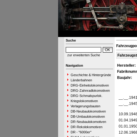
Suche
Fahrzeugpor
zur erweiterten Suche
Fahrzeugs
Hersteller:
Navigation
Fabriknum
Geschichte & Hintergründe
Baujahr:
Länderbahnen
DRG-Einheitslokomotiven
DRG-Zahnradlokomotiven
DRG-Schmalspurlok.
__.__.194
Kriegslokomotiven
__.__.194
Verlagerungsbauten
DB-Neubaulokomotiven
10.09.194
DB-Umbaulokomotiven
01.04.194
DR-Neubaulokomotiven
01.01.195
DR-Rekolokomotiven
DR - "6000er"
12.06.196