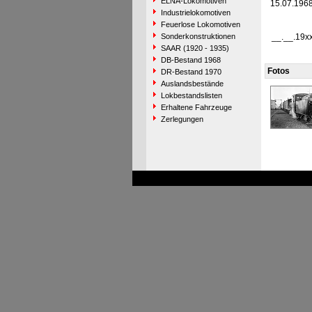
ELNA-Lokomotiven
15.07.196
Industrielokomotiven
Feuerlose Lokomotiven
Sonderkonstruktionen
__.__.19x
SAAR (1920 - 1935)
DB-Bestand 1968
Fotos
DR-Bestand 1970
Auslandsbestände
Lokbestandslisten
Erhaltene Fahrzeuge
Zerlegungen