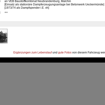
8
an VEB Baustoffkombinat Neubrandenburg, Malchin
[Einsatz als stationäre Dampferzeugungsanlage bei Betonwerk Ueckermünde]
[1973/74 als Dampfspender i.E. vh]
x
++
Ergänzungen zum Lebenslauf
und
gute Fotos
von diesem Fahrzeug wer