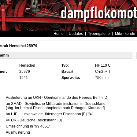
Home
Updates
Typengalerie
Mitwirkende
trait Henschel 25979
tamm
Henschel
Typ:
HF 110 C
mer:
25979
Bauart:
C-n2t + T
1941
Spurweite:
750 mm
1
Auslieferung an OKH - Oberkommando des Heeres, Berlin [D]
5
an SMAD - Sowjetische Militäradministration in Deutschland
[abg. im Heimat-Eisenbahnpionierpark Rehagen-Klausdorf]
8
an LJE - Luckenwalde-Jüterboger Eisenbahn [D] "4"
9
=> DR - Deutsche Reichsbahn [D]
0
Umzeichnung in "99 4651"
8
Ausmusterung