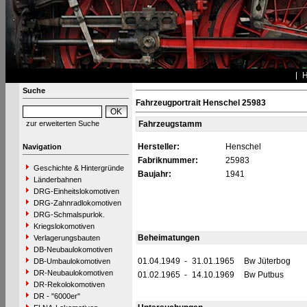
Suche
Fahrzeugportrait Henschel 25983
zur erweiterten Suche
Fahrzeugstamm
Hersteller:
Henschel
Navigation
Fabriknummer:
25983
Geschichte & Hintergründe
Baujahr:
1941
Länderbahnen
DRG-Einheitslokomotiven
DRG-Zahnradlokomotiven
DRG-Schmalspurlok.
Kriegslokomotiven
Beheimatungen
Verlagerungsbauten
DB-Neubaulokomotiven
01.04.1949
-
31.01.1965
Bw Jüterbog
DB-Umbaulokomotiven
DR-Neubaulokomotiven
01.02.1965
-
14.10.1969
Bw Putbus
DR-Rekolokomotiven
DR - "6000er"