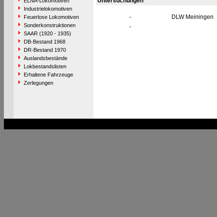
Untersuchungen
ELNA-Lokomotiven
Industrielokomotiven
-
DLW Meiningen
Feuerlose Lokomotiven
Sonderkonstruktionen
-
SAAR (1920 - 1935)
DB-Bestand 1968
DR-Bestand 1970
Auslandsbestände
Lokbestandslisten
Erhaltene Fahrzeuge
Zerlegungen